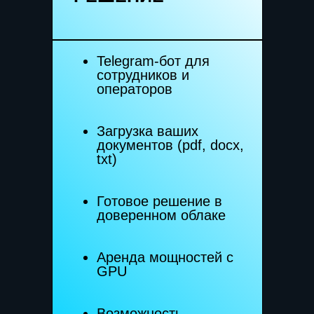
Telegram-бот для
сотрудников и
операторов
Загрузка ваших
документов (pdf, docx,
txt)
Разгрузите
Готовое решение в
поддержку
доверенном облаке
и сэкономьте
Аренда мощностей с
миллионы рублей
GPU
на автоматизации
Возможность