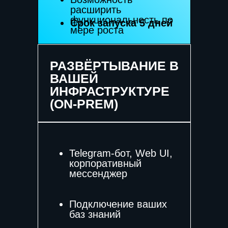
рутинных
расширить
функциональность по
Срок запуска 5 дней
запросов
мере роста
РАЗВЁРТЫВАНИЕ В
ВАШЕЙ
ИНФРАСТРУКТУРЕ
(ON-PREM)
Telegram-бот, Web UI,
корпоративный
мессенджер
Подключение ваших
баз знаний