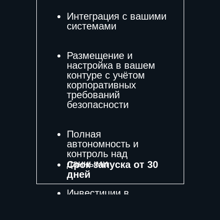
Интеграция с вашими
Я согласен на
обработку персональных
системами
данных
и принимаю условия
политики
конфиденциальности
Размещение и
Я
согласен получать
информационные
настройка в вашем
материалы
контуре с учётом
корпоративных
требований
безопасности
Получить предложение
Полная
автономность и
контроль над
данными
Срок запуска от 30
дней
Инвестиции в
мощности с GPU